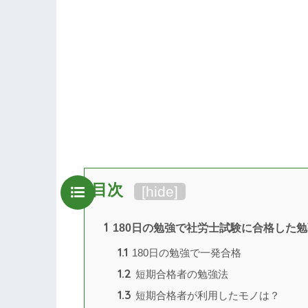
目次
[
hide
]
1
180日の勉強で社労士試験に合格した
1.1
180日の勉強で一発合格
1.2
短期合格者の勉強法
1.3
短期合格者が利用したモノは？