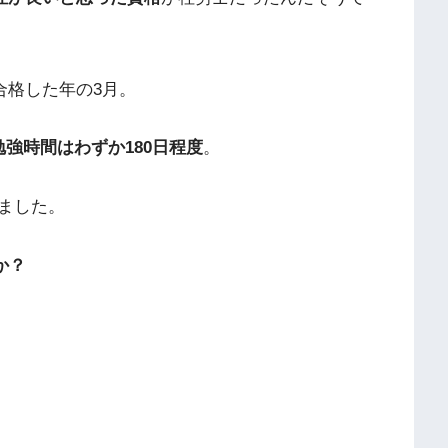
合格した年の3月。
勉強時間はわずか180日程度
。
ました。
か？