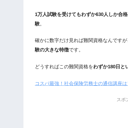
1万人試験を受けてもわずか630人しか合
験
。
確かに数字だけ見れば難関資格なんですが
験の大きな特徴
です。
どうすればこの難関資格を
わずか180日
コスパ最強！社会保険労務士の通信講座は
スポ